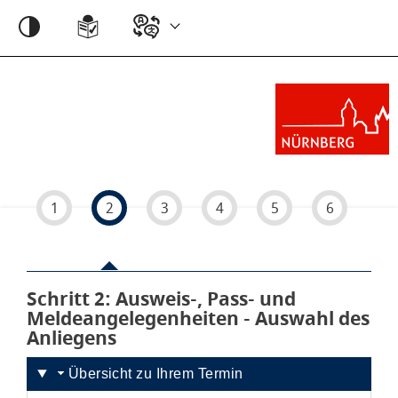
Einstellungen
1
2
3
4
5
6
Schritt 2
von 6
: Ausweis-, Pass- und
Meldeangelegenheiten - Auswahl des
Anliegens
Übersicht zu Ihrem Termin