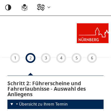
Einstellungen
1
2
3
4
5
6
Schritt 2
von 6
: Führerscheine und
Fahrerlaubnisse - Auswahl des
Anliegens
Übersicht zu Ihrem Termin